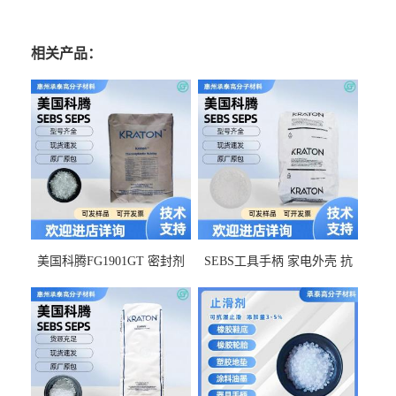
相关产品：
美国科腾FG1901GT 密封剂
SEBS工具手柄 家电外壳 抗
增韧剂塑料改性接枝剂 相容
冲击美国科腾 耐老化耐氧化
佳 透明级
耐候G1653VO