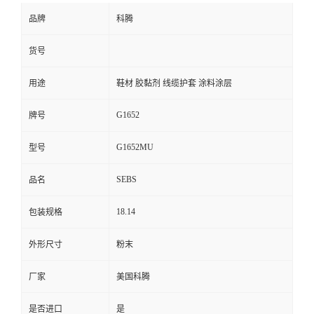
品牌
科腾
货号
用途
鞋材 胶黏剂 线缆护套 涂料涂层
G1652
牌号
G1652MU
型号
SEBS
品名
18.14
包装规格
外形尺寸
粉末
厂家
美国科腾
是否进口
是