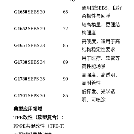
通用型SEBS，良好
G1650
SEBS
30
65
柔韧性与回弹
较高模量，更强结
G1652
SEBS
29
72
构强度
高硬度，适用于高
G1651
SEBS
33
85
结构稳定性要求
用于医疗、软管等
G1730
SEBS
34
89
高性能场景
高强度、高透明、
G1780
SEPS
35
90
高附着性
低挥发、光学透
G1701
SEPS
30
85
明、可喷涂
典型应用领域
TPE改性（软塑复合）
：
PP/PE共混改性（TPE-T）