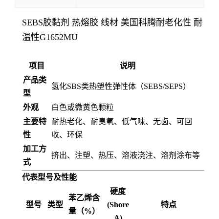
SEBS胶黏剂 热熔胶 线材 美国科腾耐老化性 耐
温性G1652MU
项目
说明
产品类
氢化SBS类热塑性弹性体（SEBS/SEPS）
型
外观
白色或微黄色颗粒
主要特
耐热老化、耐臭氧、低气味、无卤、可回
性
收、环保
加工方
挤出、注塑、热压、溶液浇注、溶剂涂布等
式
代表型号及性能
硬度
苯乙烯含
型号
类型
(Shore
特点
量（%）
A)