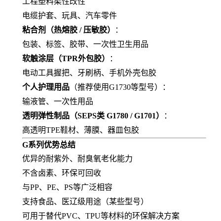
工程塑料柔性改性
电缆护套、玩具、汽车零件
粘合剂（热熔胶 / 压敏胶）
：
包装、标签、胶带、一次性卫生用品
软触涂层（TPR外包胶）
：
电动工具握把、牙刷柄、手机外壳包胶
个人护理用品
（推荐使用G1730等型号）：
输液管、一次性用品
透明弹性制品（SEPS类 G1780 / G1701）
：
高透明TPE鞋材、薄膜、器皿包胶
G系列优势总结
优异的耐紫外、耐臭氧老化能力
不含卤素、环保可回收
与PP、PE、PS等广泛相容
支持食品、医辽级用途（某些型号）
可用于替代PVC、TPU等材料的环保解决方案