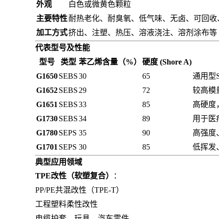
外观
白色或微黄色颗粒
主要特性
耐热老化、耐臭氧、低气味、无卤、可回收
加工方式
挤出、注塑、热压、溶液浇注、溶剂涂布等
代表型号及性能
型号
类型
苯乙烯含量（%）
硬度 (Shore A)
G1650
SEBS
30
65
通用型
G1652
SEBS
29
72
较高模
G1651
SEBS
33
85
高硬度
G1730
SEBS
34
89
用于医
G1780
SEPS
35
90
高强度
G1701
SEPS
30
85
低挥发
典型应用领域
TPE改性（软塑复合）
：
PP/PE共混改性（TPE-T）
工程塑料柔性改性
电缆护套、玩具、汽车零件