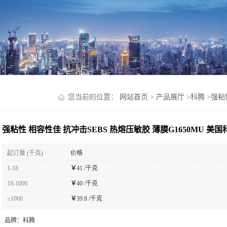
您当前的位置：
网站首页
>
产品展厅
>
科腾
>
强粘
强粘性 相容性佳 抗冲击SEBS 热熔压敏胶 薄膜G1650MU 美国
起订量 (千克)
价格
1-18
￥
41 /千克
18-1000
￥
40 /千克
≥1000
￥
39.8 /千克
品牌：
科腾