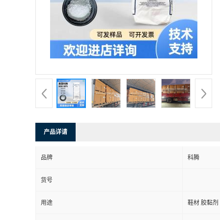
产品详请
品牌
科腾
货号
用途
鞋材 胶黏剂