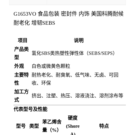
G1653VO 食品包装 密封件 内饰 美国科腾耐候
耐老化 增韧SEBS
项目
说明
产品类
氢化SBS类热塑性弹性体（SEBS/SEPS）
型
外观
白色或微黄色颗粒
主要特
耐热老化、耐臭氧、低气味、无卤、可回
性
收、环保
加工方
挤出、注塑、热压、溶液浇注、溶剂涂布等
式
代表型号及性能
硬度
苯乙烯含
型号
类型
(Shore
特点
量（%）
A)