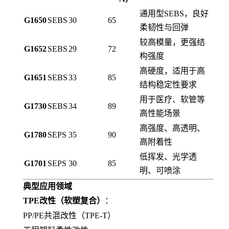
通用型SEBS，良好
G1650
SEBS
30
65
柔韧性与回弹
较高模量，更强结
G1652
SEBS
29
72
构强度
高硬度，适用于高
G1651
SEBS
33
85
结构稳定性要求
用于医疗、软管等
G1730
SEBS
34
89
高性能场景
高强度、高透明、
G1780
SEPS
35
90
高附着性
低挥发、光学透
G1701
SEPS
30
85
明、可喷涂
典型应用领域
TPE改性（软塑复合）
：
PP/PE共混改性（TPE-T）