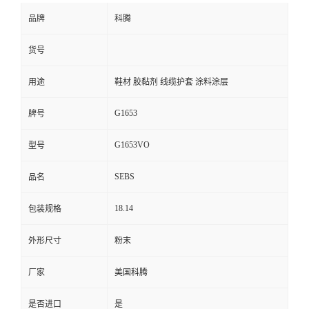
品牌
科腾
货号
用途
鞋材 胶黏剂 线缆护套 涂料涂层
G1653
牌号
G1653VO
型号
SEBS
品名
18.14
包装规格
外形尺寸
粉末
厂家
美国科腾
是否进口
是