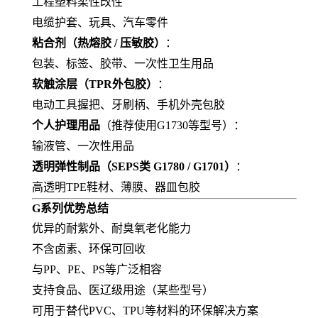
工程塑料柔性改性
电缆护套、玩具、汽车零件
粘合剂（热熔胶 / 压敏胶）
：
包装、标签、胶带、一次性卫生用品
软触涂层（TPR外包胶）
：
电动工具握把、牙刷柄、手机外壳包胶
个人护理用品
（推荐使用G1730等型号）：
输液管、一次性用品
透明弹性制品（SEPS类 G1780 / G1701）
：
高透明TPE鞋材、薄膜、器皿包胶
G系列优势总结
优异的耐紫外、耐臭氧老化能力
不含卤素、环保可回收
与PP、PE、PS等广泛相容
支持食品、医辽级用途（某些型号）
可用于替代PVC、TPU等材料的环保解决方案