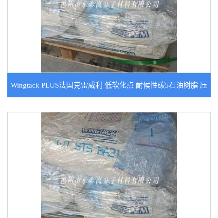
Wingtack PLUS法国克雷威利 低软化点 耐候性碳5石油树脂 压
敏胶