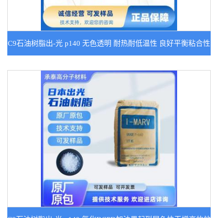
C9石油树脂出-光 p140 无色透明 耐热耐低温性 良好平衡粘合性
胶黏