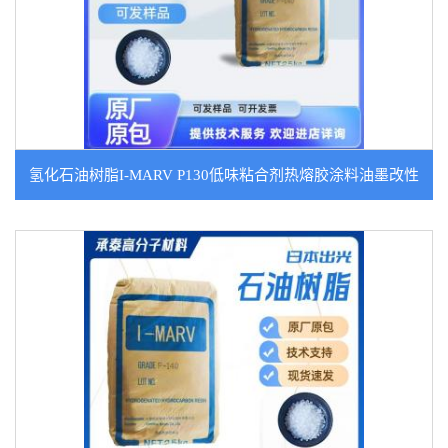
氢化石油树脂I-MARV P130低味粘合剂热熔胶涂料油墨改性