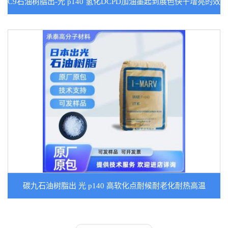
C9石油树脂出-光 p140 氢化DCPD加油墨起到展色快干增亮的效
果提高印刷性
碳九石油树脂出 光 p140 高软化点耐候耐老化耐热高温