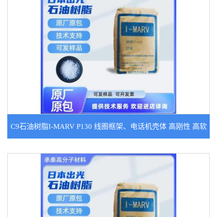
C9石油树脂I-MARV P130 线圈框架、电话机壳体 高刚性 高软
化点